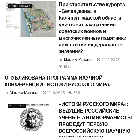
При строительстве курорта
НАША ПОБЕДА
«Белая дюна» в
Калининградской области
уничтожат захоронения
советских воинов и
многочисленные памятники
археологии федерального
значения?
от
Максим Макаров
24.10.2025
183
ОПУБЛИКОВАНА ПРОГРАММА НАУЧНОЙ
НОВОСТИ
КОНФЕРЕНЦИИ «ИСТОКИ РУССКОГО МИРА»
от
Максим Макаров
10.10.2025
556
«ИСТОКИ РУССКОГО МИРА»:
НОВОСТИ
ВЕДУЩИЕ РОССИЙСКИЕ
УЧЁНЫЕ-АНТИНОРМАНИСТЫ
ПРОВЕДУТ ПЕРВУЮ
ВСЕРОССИЙСКУЮ НАУЧНУЮ