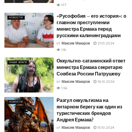
177
«Русофобия – его история»: о
НОВОСТИ
главном преступлении
министра Ермака перед
русскими калининградцами
от
Максим Макаров
21.10.2024
1.1k
Оккультно-сатанинский ответ
НАШИ ВРАГИ
министра Ермака секретарю
Совбеза России Патрушеву
от
Максим Макаров
16.10.2024
1.5k
Разгул оккультизма на
НОВОСТИ
янтарном берегу как один из
туристических брендов
Андрея Ермака?
от
Максим Макаров
15.10.2024