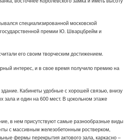
анка, восточнее Королевского замка и иметь высоту
тывался специализированной московской
т государственной премии Ю. Шварцбрейм и
считали его своим творческим достижением.
рный интерес, и в свое время получило премию на
здание. Кабинеты удобные с хорошей связью, внизу
 зала и один на 600 мест. В цокольном этаже
ние, в нем присутствуют самые разнообразные виды
нты с массивным железобетонным ростверком,
льные фермы перекрытия актового зала, каркасно –