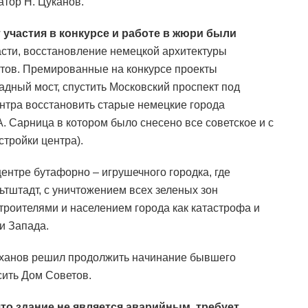
тор Н. Цуканов.
участия в конкурсе и работе в жюри были
асти, восстановление немецкой архитектуры
тов. Премированные на конкурсе проекты
адный мост, спустить Московский проспект под
ентра восстановить старые немецкие города
А. Сарница в котором было снесено все советское и с
тройки центра).
ентре бутафорно – игрушечного городка, где
тштадт, с уничтожением всех зеленых зон
роителями и населением города как катастрофа и
и Запада.
лиханов решил продолжить начинание бывшего
сить Дом Советов.
что здание не является аварийным, требует