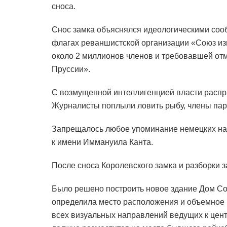
сноса.
Снос замка объяснялся идеологическими соо
флагах реваншистской организации «Союз из
около 2 миллионов членов и требовавшей от
Пруссии».
С возмущенной интеллигенцией власти распра
Журналисты поплыли ловить рыбу, члены пар
Запрещалось любое упоминание немецких назв
к имени Иммануила Канта.
После сноса Королевского замка и разборки з
Было решено построить новое здание Дом Со
определила место расположения и объемное 
всех визуальных направлений ведущих к цент