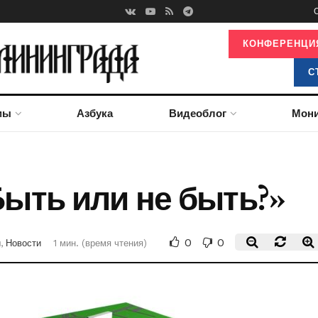
КОНФЕРЕНЦИЯ
С
мы
Азбука
Видеоблог
Мони
Быть или не быть?»
0
0
и
,
Новости
1 мин. (время чтения)