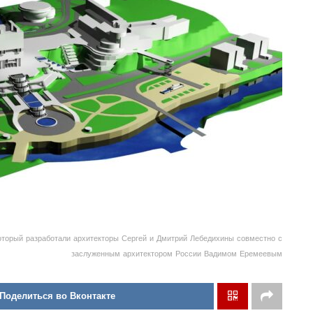
который разработали архитекторы Сергей и Дмитрий Лебедихины совместно с
заслуженным архитектором России Вадимом Еремеевым
Поделиться во Вконтакте