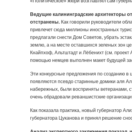
«Политическое» жюри возглавлял сам губерна
Ведущие калининградские архитекторы от 
отстранены.
Как говорили руководители обл
привлечет сюда миллионы иностранных турис
предлагали снести Дом Советов, убрать эстак
землю, а на месте оставшихся зеленых зон ц
Кнайпхоф, Альтштадт и Лёбенихт (см. проект 
помощью немцев выполнен макет будущей зас
Эти конкурсные предложения по созданию в ц
появляются псевдо старинные домики аля Аль
набережных, были восприняты ветеранами, ст
очень обрадовали реваншистские организаци
Как показала практика, новый губернатор А
губернатора Цуканова и принял решение сно
Анализ экспертного заключения показал, 